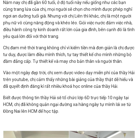
HOÀN THÀNH
Năm nay chị đã gần 60 tuổi, ở độ tuổi này nếu giống như các bạn
cùng trang lứa của chị, mọi người sẽ chọn cho mình được phép nghỉ
Đăng ký tư vấn trực tiếp 24/7:
ngơi an dưỡng tuổi già. Nhưng với chị Liên thì khác, chị là một người
0792666128
phụ nữ vô cùng năng động và khéo léo. Giỏi việc nước đảm việc nhà,
điều hành công ty kinh doanh rất lớn của gia đình, bên cạnh đó là tình
yêu quá lớn đối với thời trang.
Chị đam mê thời trang không chỉ vì kiếm tiền mà đơn giản là chị được
tư duy, được làm điều mình thích, tự tay thiết kế cho mình những bộ
đầm đẳng cấp. Tự thiết kế và may cho bản thân và người thân.
Vào một ngày đẹp trời, chị xem được video dạy miễn phí của thầy Hải
trên youtube, chị cảm thấy những bài giảng của thầy thật dễ hiểu và
đã quyết định đăng kí rất nhiều khoá học online của thầy Hải.
Biết được thông tin thầy Hải sẽ tổ chức lớp 6D trực tiếp 10 ngày tại
HCM, chị đã không quản ngại đường xa hàng ngày tự mình lái xe từ
Đồng Nai lên HCM để học tập.