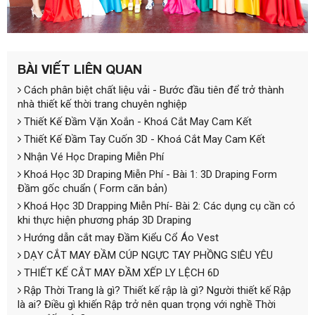
BÀI VIẾT LIÊN QUAN
Cách phân biệt chất liệu vải - Bước đầu tiên để trở thành
nhà thiết kế thời trang chuyên nghiệp
Thiết Kế Đầm Vặn Xoắn - Khoá Cắt May Cam Kết
Thiết Kế Đầm Tay Cuốn 3D - Khoá Cắt May Cam Kết
Nhận Vé Học Draping Miễn Phí
Khoá Học 3D Draping Miễn Phí - Bài 1: 3D Draping Form
Đầm gốc chuẩn ( Form căn bản)
Khoá Học 3D Drapping Miễn Phí- Bài 2: Các dụng cụ cần có
khi thực hiện phương pháp 3D Draping
Hướng dẫn cắt may Đầm Kiểu Cổ Áo Vest
DẠY CẮT MAY ĐẦM CÚP NGỰC TAY PHỒNG SIÊU YÊU
THIẾT KẾ CẮT MAY ĐẦM XẾP LY LỆCH 6D
Rập Thời Trang là gì? Thiết kế rập là gì? Người thiết kế Rập
là ai? Điều gì khiến Rập trở nên quan trọng với nghề Thời