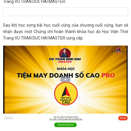
Trang VU TRAN DUC HAI MASTER.
ĐĂNG KÝ TƯ VẤN MIỄN PHÍ
Sau khi học xong bài học cuối cùng của chương cuối cùng, bạn sẽ
nhận được một Chứng chỉ hoàn thành khóa học do Học Viện Thời
Trang VU TRAN DUC HAI MASTER cung cấp.
HOÀN THÀNH
Đăng ký tư vấn trực tiếp 24/7:
0792666128