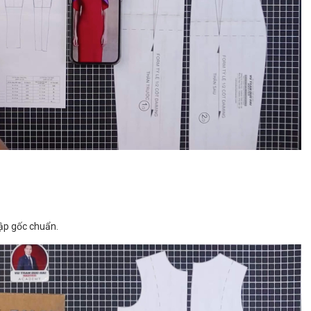
HOÀN THÀNH
0792666128
Đăng ký tư vấn trực tiếp 24/7:
rập gốc chuẩn.