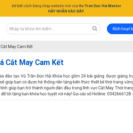
Vu Tran Duc Hai Master
Để biết cách Đăng nhập website mới của
HÃY NHẤN VÀO ĐÂY
Kích hoạt 
á Cắt May Cam Kết
oá Cắt May Cam Kết
gia đào tạo Vũ Trần Đức Hải Khóa học gồm 24 bài giảng. Được giảng t
giúp bạn có được hệ thống nền tảng kiến thức thiết kế thời trang vững c
 tính giúp bạn trở thành người dẫn đầu trong lĩnh vực Căt May Thời tran
i để tôi tặng bạn khóa học tuyệt vời này! Gọi các số Hotline: 03426661