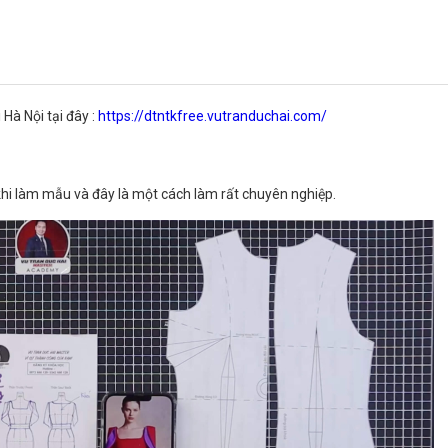
 Hà Nội tại đây :
https://dtntkfree.vutranduchai.com/
 khi làm mẫu và đây là một cách làm rất chuyên nghiệp.
ĐĂNG KÝ TƯ VẤN MIỄN PHÍ