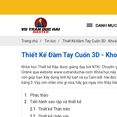
DANH MỤC
Trang chủ
Tin tức
Thiết Kế Đầm Tay Cuốn 3D - Kho
Thiết Kế Đầm Tay Cuốn 3D - Kh
Khóa học Thiết kế Rập được giảng dạy bởi NTK/ Chuyên 
Online qua website www.vutranduchai.com. Khóa học này sẽ 
còn giúp bạn Xây dựng tính Kỷ luật và sự Cam kết. Hai đức
bằng 0. Vậy còn chần chừ gì nữa, hãy gọi ngay cho thầy Hả
Phác thảo
Tiến hành sao rập và thiết kế
Thiết kế Thân trên
Thiết kế chân váy