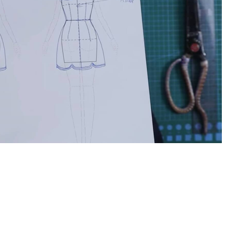
HOÀN THÀNH
0792666128
Đăng ký tư vấn trực tiếp 24/7: