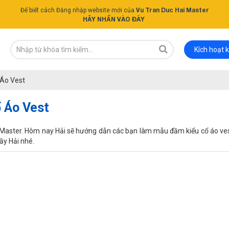
Vu Tran Duc Hai Master
Để biết cách Đăng nhập website mới của
HÃY NHẤN VÀO ĐÂY
Kích hoạt 
 Áo Vest
 Áo Vest
i Master. Hôm nay Hải sẽ hướng dẫn các bạn làm mẫu đầm kiểu cổ áo vest
hầy Hải nhé.