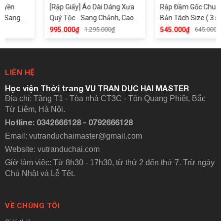
[Rập Giấy] Áo Dài Dáng Xưa
Rập Đầm Gốc Chuẩn Ph
g
Quý Tộc - Sang Chảnh, Cao
Bản Tách Size ( 3 size rời)
Cấp, Phom Chuẩn - AD2401
Model: D2399-Phiên bản 
995.000₫
1.295.000₫
545.000₫
645.000₫
biệt D2399
LIÊN HỆ
Học viện Thời trang VU TRAN DUC HAI MASTER
Địa chỉ: Tầng T1 - Tòa nhà CT3C - Tôn Quang Phiệt, Bắc
Từ Liêm, Hà Nội.
Hotline: 0342666128 - 0792666128
Email: vutranduchaimaster@gmail.com
Website:
vutranduchai.com
Giờ làm việc: Từ 8h30 - 17h30, từ thứ 2 đến thứ 7. Trừ ngày
Chủ Nhật và Lễ Tết.
VỀ CHÚNG TÔI