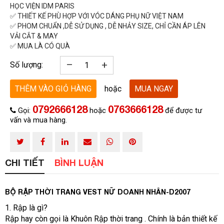
HỌC VIỆN IDM PARIS
✅ THIẾT KẾ PHÙ HỢP VỚI VÓC DÁNG PHỤ NỮ VIỆT NAM
✅ PHOM CHUẨN ,DỄ SỬ DỤNG , DỄ NHẢY SIZE, CHỈ CẦN ÁP LÊN
VẢI CẮT & MAY
✅ MUA LÀ CÓ QUÀ
–
+
Số lượng:
THÊM VÀO GIỎ HÀNG
hoặc
MUA NGAY
0792666128
0763666128
Gọi:
hoặc
để được tư
vấn và mua hàng.
CHI TIẾT
BÌNH LUẬN
BỘ RẬP THỜI TRANG VEST NỮ DOANH NHÂN-D2007
1. Rập là gì?
Rập hay còn gọi là Khuôn Rập thời trang . Chính là bản thiết kế