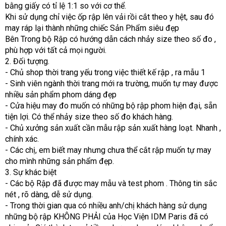
bằng giấy có tỉ lệ 1:1 so với cơ thể.
Khi sử dụng chỉ việc ốp rập lên vải rồi cắt theo y hệt, sau đó
may ráp lại thành những chiếc Sản Phẩm siêu đẹp
Bên Trong bộ Rập có hướng dẫn cách nhảy size theo số đo ,
phù hợp với tất cả mọi người.
2. Đối tượng.
- Chủ shop thời trang yếu trong việc thiết kế rập , ra mẫu 1
- Sinh viên ngành thời trang mới ra trường, muốn tự may được
nhiều sản phẩm phom dáng đẹp
- Cửa hiệu may đo muốn có những bộ rập phom hiện đại, sẵn
tiện lợi. Có thể nhảy size theo số đo khách hàng.
- Chủ xưởng sản xuất cần mẫu rập sản xuất hàng loạt. Nhanh ,
chính xác.
- Các chị, em biết may nhưng chưa thể cắt rập muốn tự may
cho mình những sản phẩm đẹp.
3. Sự khác biệt
- Các bộ Rập đã được may mẫu và test phom . Thông tin sắc
nét , rõ dàng, dễ sử dụng.
- Trong thời gian qua có nhiều anh/chị khách hàng sử dụng
những bộ rập KHÔNG PHẢI của Học Viện IDM Paris đã có