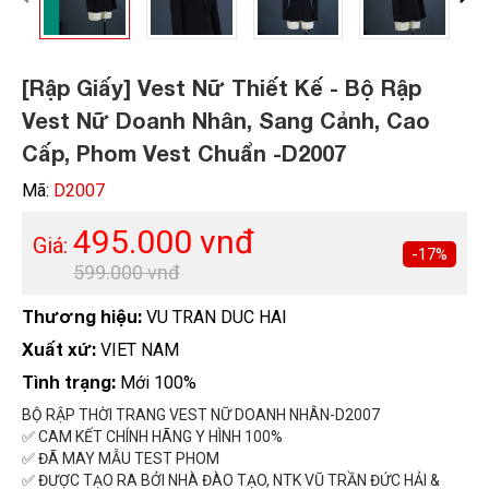
[Rập Giấy] Vest Nữ Thiết Kế - Bộ Rập
Vest Nữ Doanh Nhân, Sang Cảnh, Cao
HOÀN THÀNH
Cấp, Phom Vest Chuẩn -D2007
Đăng ký tư vấn trực tiếp 24/7:
0792666128
Mã:
D2007
495.000 vnđ
Giá:
-17%
599.000 vnđ
Thương hiệu:
VU TRAN DUC HAI
Xuất xứ:
VIET NAM
Tình trạng:
Mới 100%
BỘ RẬP THỜI TRANG VEST NỮ DOANH NHÂN-D2007
✅ CAM KẾT CHÍNH HÃNG Y HÌNH 100%
✅ ĐÃ MAY MẪU TEST PHOM
✅ ĐƯỢC TẠO RA BỞI NHÀ ĐÀO TẠO, NTK VŨ TRẦN ĐỨC HẢI &