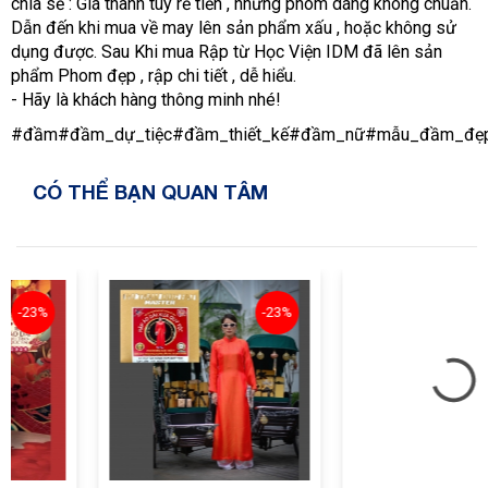
chia sẻ : Giá thành tuy rẻ tiền , nhưng phom dáng không chuẩn.
Dẫn đến khi mua về may lên sản phẩm xấu , hoặc không sử
dụng được. Sau Khi mua Rập từ Học Viện IDM đã lên sản
phẩm Phom đẹp , rập chi tiết , dễ hiểu.
- Hãy là khách hàng thông minh nhé!
#đầm#đầm_dự_tiệc#đầm_thiết_kế#đầm_nữ#mẫu_đầm_đẹp#họ
CÓ THỂ BẠN QUAN TÂM
3%
-23%
-1