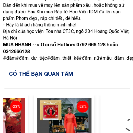
Dẫn đến khi mua về may lên sản phẩm xấu , hoặc không sử
dụng được. Sau Khi mua Rập từ Học Viện IDM đã lên sản
phẩm Phom đẹp , rập chi tiết , dễ hiểu.
- Hãy là khách hàng thông minh nhé!
Địa chỉ của học viện: Tòa nhà CT3C, ngõ 234 Hoàng Quốc Việt,
Hà Nội
MUA NHANH --> Gọi số Hotline: 0792 666 128 hoặc
0342666128
#đầm#đầm_dự_tiệc#đầm_thiết_kế#đầm_nữ#mẫu_đầm_đẹp#họ
CÓ THỂ BẠN QUAN TÂM
-23%
-23%