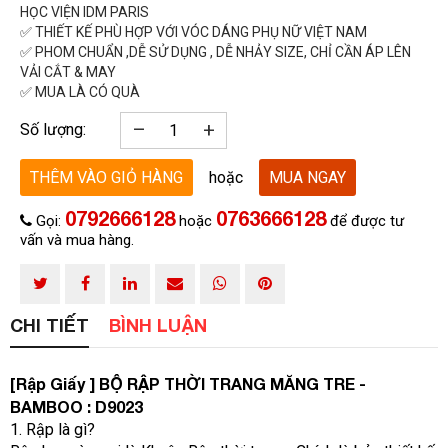
HỌC VIỆN IDM PARIS
✅ THIẾT KẾ PHÙ HỢP VỚI VÓC DÁNG PHỤ NỮ VIỆT NAM
✅ PHOM CHUẨN ,DỄ SỬ DỤNG , DỄ NHẢY SIZE, CHỈ CẦN ÁP LÊN
VẢI CẮT & MAY
✅ MUA LÀ CÓ QUÀ
–
+
Số lượng:
THÊM VÀO GIỎ HÀNG
hoặc
MUA NGAY
0792666128
0763666128
Gọi:
hoặc
để được tư
vấn và mua hàng.
CHI TIẾT
BÌNH LUẬN
[Rập Giấy ]
BỘ
RẬP THỜI TRANG MĂNG TRE -
BAMBOO : D9023
1. Rập là gì?