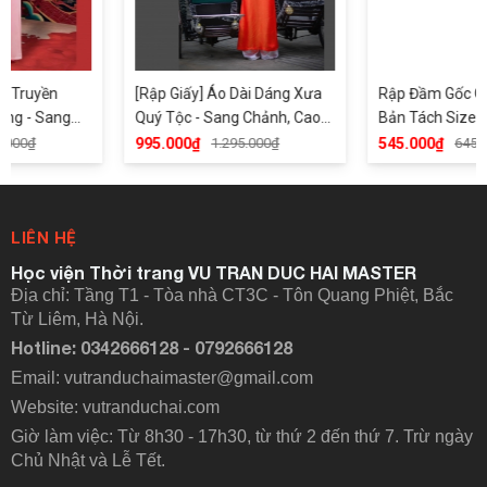
ền
[Rập Giấy] Áo Dài Dáng Xưa
Rập Đầm Gốc Chuẩn 
Sang
Quý Tộc - Sang Chảnh, Cao
Bản Tách Size ( 3 size r
m
Cấp, Phom Chuẩn - AD2401
Model: D2399-Phiên b
995.000₫
1.295.000₫
545.000₫
645.000₫
biệt D2399
LIÊN HỆ
Học viện Thời trang VU TRAN DUC HAI MASTER
Địa chỉ: Tầng T1 - Tòa nhà CT3C - Tôn Quang Phiệt, Bắc
Từ Liêm, Hà Nội.
Hotline: 0342666128 - 0792666128
Email: vutranduchaimaster@gmail.com
Website:
vutranduchai.com
Giờ làm việc: Từ 8h30 - 17h30, từ thứ 2 đến thứ 7. Trừ ngày
Chủ Nhật và Lễ Tết.