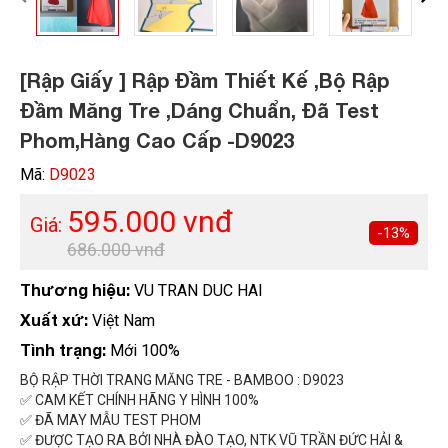
[Rập Giấy ] Rập Đầm Thiết Kế ,Bộ Rập
Đầm Măng Tre ,Dáng Chuẩn, Đã Test
HOÀN THÀNH
Phom,Hàng Cao Cấp -D9023
Đăng ký tư vấn trực tiếp 24/7:
0792666128
Mã:
D9023
595.000 vnđ
Giá:
-13%
686.000 vnđ
Thương hiệu:
VU TRAN DUC HAI
Xuất xứ:
Việt Nam
Tình trạng:
Mới 100%
BỘ RẬP THỜI TRANG MĂNG TRE - BAMBOO : D9023
✅ CAM KẾT CHÍNH HÃNG Y HÌNH 100%
✅ ĐÃ MAY MẪU TEST PHOM
✅ ĐƯỢC TẠO RA BỞI NHÀ ĐÀO TẠO, NTK VŨ TRẦN ĐỨC HẢI &