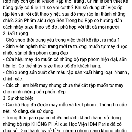
Rập hay còn gọi là Khuôn Rập thời trang . Chính là bản thiết kế
bằng giấy có tỉ lệ 1:1 so với cơ thể. Khi sử dụng chỉ việc ốp
rập lên vải rồi cắt theo y hệt, sau đó may ráp lại thành những
chiếc Sản Phẩm siêu đẹp Bên Trong bộ Rập có hướng dẫn
cách nhảy size theo số đo , phù hợp với tất cả mọi người.
2. Đối tượng.
- Chủ shop thời trang yếu trong việc thiết kế rập , ra mẫu 1
- Sinh viên ngành thời trang mới ra trường, muốn tự may được
nhiều sản phẩm phom dáng đẹp
- Cửa hiệu may đo muốn có những bộ rập phom hiện đại, sẵn
tiện lợi. Có thể nhảy size theo số đo khách hàng.
- Chủ xưởng sản xuất cần mẫu rập sản xuất hàng loạt. Nhanh ,
chính xác.
- Các chị, em biết may nhưng chưa thể cắt rập muốn tự may
cho mình những sản phẩm đẹp.
3. Sự khác biệt
- Các bộ Rập đã được may mẫu và test phom . Thông tin sắc
nét , rõ dàng, dễ sử dụng.
- Trong thời gian qua có nhiều anh/chị khách hàng sử dụng
những bộ rập KHÔNG PHẢI của Học Viện IDM Paris đã có
chia sẻ : Giá thành tuy rẻ tiền , nhưng phom dáng không chuẩn.