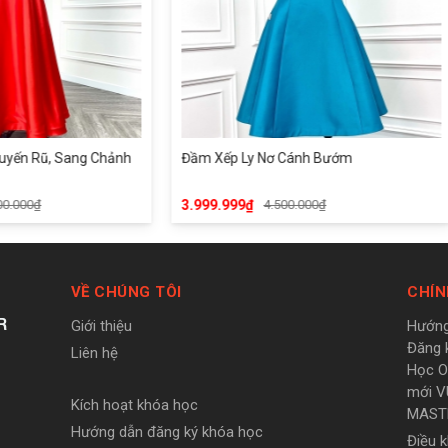
h
Đầm Xếp Ly Nơ Cánh Bướm
Đầm Hoa Hồng
3.999.999₫
4.500.000₫
16.999.000₫
VỀ CHÚNG TÔI
CHÍN
R
Giới thiệu
Hướng
Đăng 
Liên hệ
Học On
mới V
Kích hoạt khóa học
MAST
Hướng dẫn đăng ký khóa học
Điều 