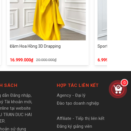
 3D Drapping
Sport Corset 2
20.000.000₫
6.999.000₫
9.000.000₫
0
H SÁCH
HỢP TÁC LIÊN KẾT
 dẫn Đăng nhập,
Agency - Đại lý
ký Tài khoản mới,
Đào tạo doanh nghiệp
line tại website
U TRAN DUC HAI
Affiliate - Tiếp thị liên kết
ER.
Đăng ký giảng viên
khoản sử dụng