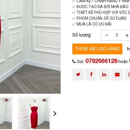
ĐĂNG KÝ TƯ VẤN MIỄN PHÍ
✅ CAM KẾT CHÍNH HÃNG Y HÌN
✅ ĐƯỢC TẠO RA BỞI NHÀ ĐÀO T
✅ THIẾT KẾ PHÙ HỢP VỚI VÓC
✅ PHOM CHUẨN, DỄ SỬ DỤNG
✅ MUA LÀ CÓ ƯU ĐÃI
–
+
Số lượng:
THÊM VÀO GIỎ HÀNG
h
0792666128
Gọi:
hoặc
HOÀN THÀNH
0792666128
Đăng ký tư vấn trực tiếp 24/7: