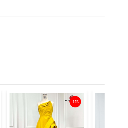
-15%
-22