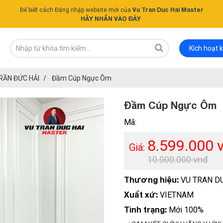
Vu Tran Duc Hai Master
Để biết cách Đăng nhập website mới của
HÃY NHẤN VÀO ĐÂY
Kích hoạt 
RẦN ĐỨC HẢI
Đầm Cúp Ngực Ôm
Đầm Cúp Ngực Ôm
Mã:
8.599.000 
Giá:
10.000.000 vnđ
Thương hiệu:
VU TRAN D
Xuất xứ:
VIETNAM
Tình trạng:
Mới 100%