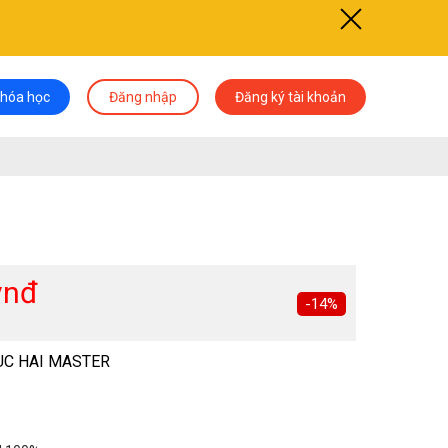
khóa học
Đăng nhập
Đăng ký tài khoản
vnđ
-14%
UC HAI MASTER