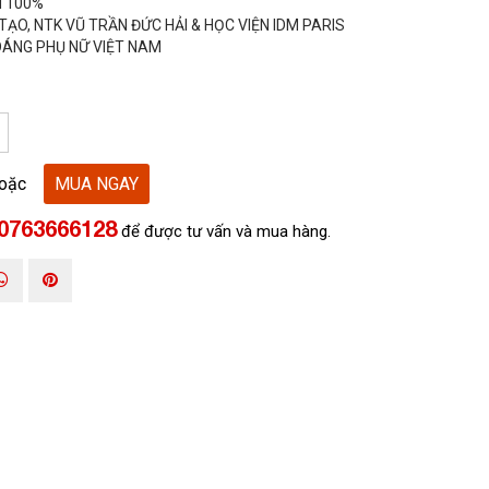
H 100%
ẠO, NTK VŨ TRẦN ĐỨC HẢI & HỌC VIỆN IDM PARIS
 DÁNG PHỤ NỮ VIỆT NAM
oặc
MUA NGAY
0763666128
để được tư vấn và mua hàng.