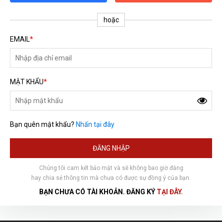
hoặc
EMAIL
*
MẬT KHẨU
*
Bạn quên mật khẩu?
Nhấn tại đây
HOÀN THÀNH
ĐĂNG NHẬP
Đăng ký tư vấn trực tiếp 24/7:
0792666128
Chúng tôi cam kết bảo mật và sẽ không bao giờ đăng
hay chia sẻ thông tin mà chưa có được sự đồng ý của bạn.
BẠN CHƯA CÓ TÀI KHOẢN. ĐĂNG KÝ
TẠI ĐÂY.