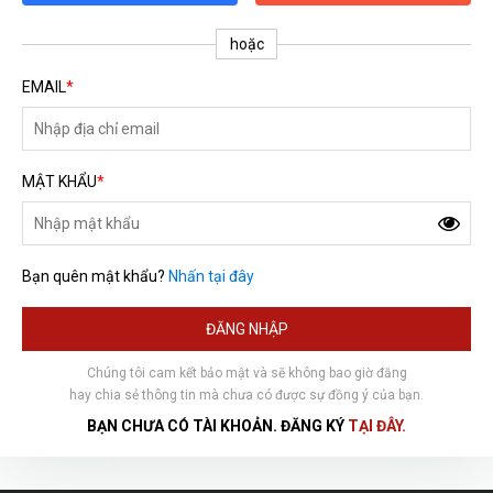
hoặc
EMAIL
*
MẬT KHẨU
*
Bạn quên mật khẩu?
Nhấn tại đây
HOÀN THÀNH
ĐĂNG NHẬP
Đăng ký tư vấn trực tiếp 24/7:
0792666128
Chúng tôi cam kết bảo mật và sẽ không bao giờ đăng
hay chia sẻ thông tin mà chưa có được sự đồng ý của bạn.
BẠN CHƯA CÓ TÀI KHOẢN. ĐĂNG KÝ
TẠI ĐÂY.