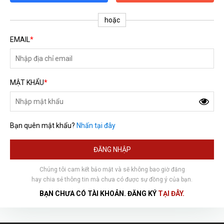
hoặc
EMAIL
*
MẬT KHẨU
*
Bạn quên mật khẩu?
Nhấn tại đây
HOÀN THÀNH
ĐĂNG NHẬP
Đăng ký tư vấn trực tiếp 24/7:
0792666128
Chúng tôi cam kết bảo mật và sẽ không bao giờ đăng
hay chia sẻ thông tin mà chưa có được sự đồng ý của bạn.
BẠN CHƯA CÓ TÀI KHOẢN. ĐĂNG KÝ
TẠI ĐÂY.