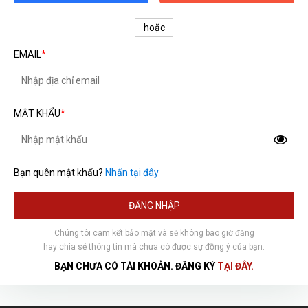
hoặc
EMAIL
*
MẬT KHẨU
*
Bạn quên mật khẩu?
Nhấn tại đây
HOÀN THÀNH
ĐĂNG NHẬP
Đăng ký tư vấn trực tiếp 24/7:
0792666128
Chúng tôi cam kết bảo mật và sẽ không bao giờ đăng
hay chia sẻ thông tin mà chưa có được sự đồng ý của bạn.
BẠN CHƯA CÓ TÀI KHOẢN. ĐĂNG KÝ
TẠI ĐÂY.