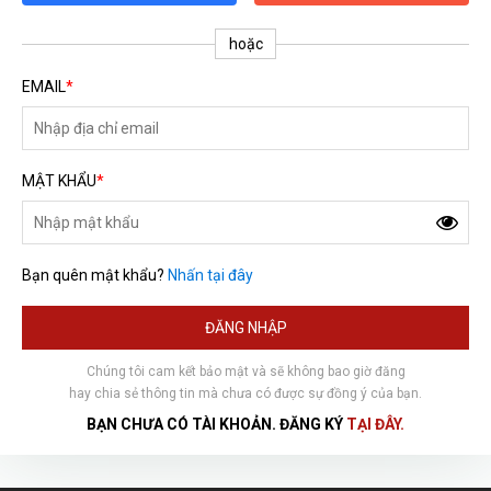
hoặc
EMAIL
*
MẬT KHẨU
*
Bạn quên mật khẩu?
Nhấn tại đây
HOÀN THÀNH
ĐĂNG NHẬP
Đăng ký tư vấn trực tiếp 24/7:
0792666128
Chúng tôi cam kết bảo mật và sẽ không bao giờ đăng
hay chia sẻ thông tin mà chưa có được sự đồng ý của bạn.
BẠN CHƯA CÓ TÀI KHOẢN. ĐĂNG KÝ
TẠI ĐÂY.