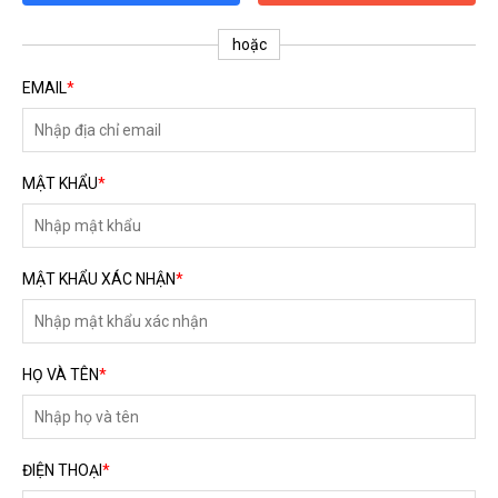
ĐĂNG KÝ TƯ VẤN MIỄN PHÍ
hoặc
EMAIL
*
MẬT KHẨU
*
MẬT KHẨU XÁC NHẬN
*
HOÀN THÀNH
HỌ VÀ TÊN
*
Đăng ký tư vấn trực tiếp 24/7:
0792666128
ĐIỆN THOẠI
*