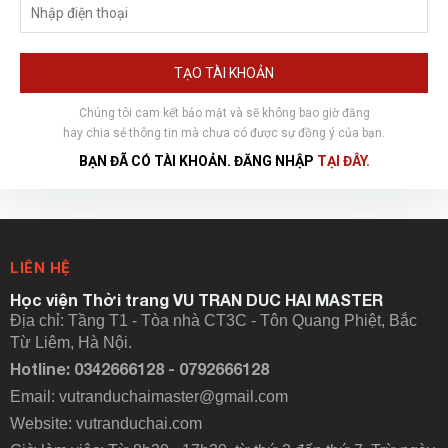
TẠO TÀI KHOẢN
Chúng tôi cam kết bảo mật và sẽ không bao giờ đăng
hay chia sẻ thông tin mà chưa có được sự đồng ý của bạn.
BẠN ĐÃ CÓ TÀI KHOẢN. ĐĂNG NHẬP
TẠI ĐÂY.
LIÊN HỆ
Học viện Thời trang VU TRAN DUC HAI MASTER
Địa chỉ: Tầng T1 - Tòa nhà CT3C - Tôn Quang Phiệt, Bắc
Từ Liêm, Hà Nội.
Hotline: 0342666128 - 0792666128
Email: vutranduchaimaster@gmail.com
Website:
vutranduchai.com