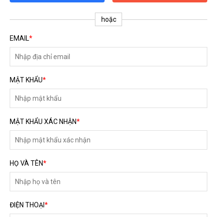
ĐĂNG KÝ TƯ VẤN MIỄN PHÍ
hoặc
EMAIL
*
MẬT KHẨU
*
MẬT KHẨU XÁC NHẬN
*
HOÀN THÀNH
HỌ VÀ TÊN
*
Đăng ký tư vấn trực tiếp 24/7:
0792666128
ĐIỆN THOẠI
*