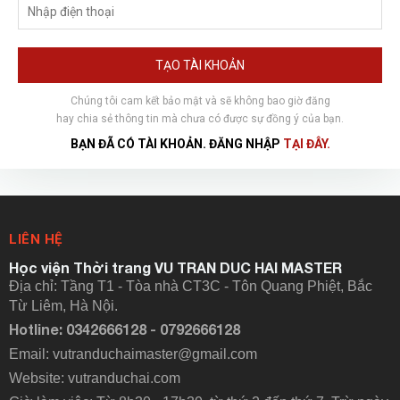
TẠO TÀI KHOẢN
Chúng tôi cam kết bảo mật và sẽ không bao giờ đăng
hay chia sẻ thông tin mà chưa có được sự đồng ý của bạn.
BẠN ĐÃ CÓ TÀI KHOẢN. ĐĂNG NHẬP
TẠI ĐÂY.
LIÊN HỆ
Học viện Thời trang VU TRAN DUC HAI MASTER
Địa chỉ: Tầng T1 - Tòa nhà CT3C - Tôn Quang Phiệt, Bắc
Từ Liêm, Hà Nội.
Hotline: 0342666128 - 0792666128
Email: vutranduchaimaster@gmail.com
Website:
vutranduchai.com