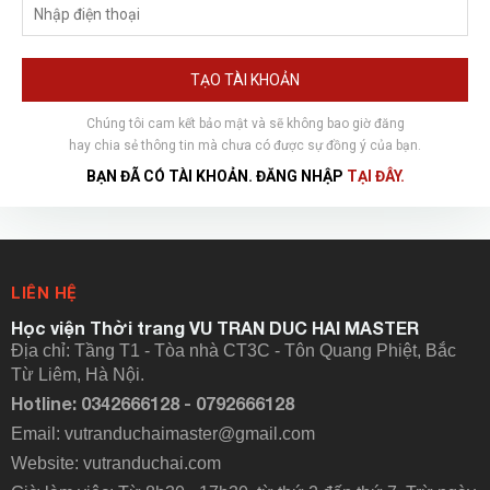
TẠO TÀI KHOẢN
Chúng tôi cam kết bảo mật và sẽ không bao giờ đăng
hay chia sẻ thông tin mà chưa có được sự đồng ý của bạn.
BẠN ĐÃ CÓ TÀI KHOẢN. ĐĂNG NHẬP
TẠI ĐÂY.
LIÊN HỆ
Học viện Thời trang VU TRAN DUC HAI MASTER
Địa chỉ: Tầng T1 - Tòa nhà CT3C - Tôn Quang Phiệt, Bắc
Từ Liêm, Hà Nội.
Hotline: 0342666128 - 0792666128
Email: vutranduchaimaster@gmail.com
Website:
vutranduchai.com