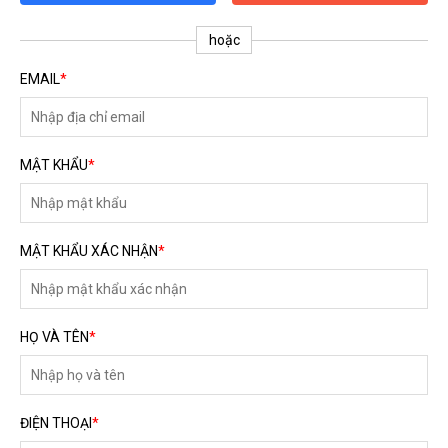
ĐĂNG KÝ TƯ VẤN MIỄN PHÍ
hoặc
EMAIL
*
MẬT KHẨU
*
MẬT KHẨU XÁC NHẬN
*
HOÀN THÀNH
HỌ VÀ TÊN
*
Đăng ký tư vấn trực tiếp 24/7:
0792666128
ĐIỆN THOẠI
*