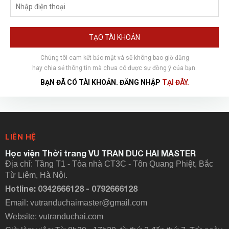
TẠO TÀI KHOẢN
Chúng tôi cam kết bảo mật và sẽ không bao giờ đăng
hay chia sẻ thông tin mà chưa có được sự đồng ý của bạn.
BẠN ĐÃ CÓ TÀI KHOẢN. ĐĂNG NHẬP
TẠI ĐÂY.
LIÊN HỆ
Học viện Thời trang VU TRAN DUC HAI MASTER
Địa chỉ: Tầng T1 - Tòa nhà CT3C - Tôn Quang Phiệt, Bắc
Từ Liêm, Hà Nội.
Hotline: 0342666128 - 0792666128
Email: vutranduchaimaster@gmail.com
Website:
vutranduchai.com