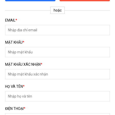
ĐĂNG KÝ TƯ VẤN MIỄN PHÍ
hoặc
EMAIL
*
MẬT KHẨU
*
MẬT KHẨU XÁC NHẬN
*
HOÀN THÀNH
HỌ VÀ TÊN
*
Đăng ký tư vấn trực tiếp 24/7:
0792666128
ĐIỆN THOẠI
*