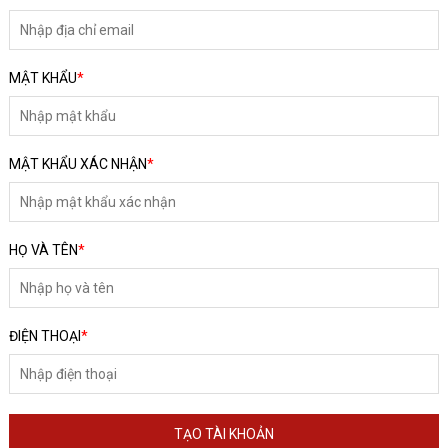
MẬT KHẨU
*
MẬT KHẨU XÁC NHẬN
*
HOÀN THÀNH
HỌ VÀ TÊN
*
0792666128
Đăng ký tư vấn trực tiếp 24/7:
ĐIỆN THOẠI
*
TẠO TÀI KHOẢN