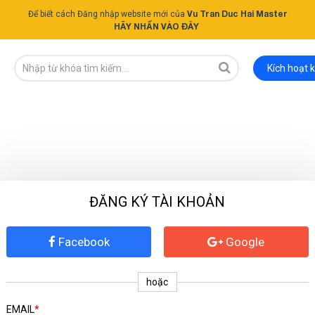
Vu Tran Duc Hai Master
Để biết cách Đăng nhập website mới của
HÃY NHẤN VÀO ĐÂY
Kích hoạt 
ĐĂNG KÝ TÀI KHOẢN
Facebook
Google
ĐĂNG KÝ TƯ VẤN MIỄN PHÍ
hoặc
EMAIL
*