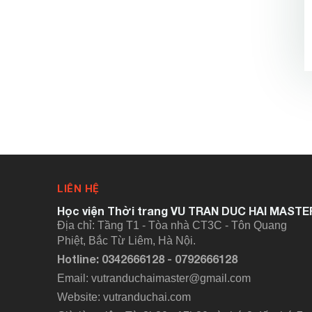
LIÊN HỆ
Học viện Thời trang VU TRAN DUC HAI MASTE
Địa chỉ: Tầng T1 - Tòa nhà CT3C - Tôn Quang
Phiệt, Bắc Từ Liêm, Hà Nội.
Hotline: 0342666128 - 0792666128
Email: vutranduchaimaster@gmail.com
Website:
vutranduchai.com