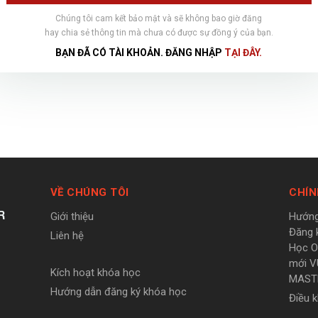
Chúng tôi cam kết bảo mật và sẽ không bao giờ đăng
hay chia sẻ thông tin mà chưa có được sự đồng ý của bạn.
BẠN ĐÃ CÓ TÀI KHOẢN. ĐĂNG NHẬP
TẠI ĐÂY.
VỀ CHÚNG TÔI
CHÍN
R
Giới thiệu
Hướng
Đăng 
Liên hệ
Học On
mới V
Kích hoạt khóa học
MAST
Hướng dẫn đăng ký khóa học
Điều 