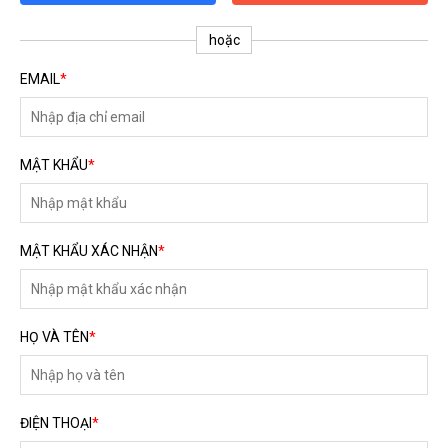
ĐĂNG KÝ TƯ VẤN MIỄN PHÍ
hoặc
EMAIL
*
MẬT KHẨU
*
MẬT KHẨU XÁC NHẬN
*
HOÀN THÀNH
HỌ VÀ TÊN
*
Đăng ký tư vấn trực tiếp 24/7:
0792666128
ĐIỆN THOẠI
*