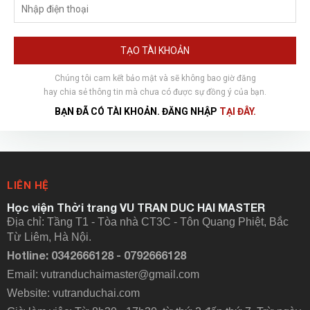
TẠO TÀI KHOẢN
Chúng tôi cam kết bảo mật và sẽ không bao giờ đăng
hay chia sẻ thông tin mà chưa có được sự đồng ý của bạn.
BẠN ĐÃ CÓ TÀI KHOẢN. ĐĂNG NHẬP
TẠI ĐÂY.
LIÊN HỆ
Học viện Thời trang VU TRAN DUC HAI MASTER
Địa chỉ: Tầng T1 - Tòa nhà CT3C - Tôn Quang Phiệt, Bắc
Từ Liêm, Hà Nội.
Hotline: 0342666128 - 0792666128
Email: vutranduchaimaster@gmail.com
Website:
vutranduchai.com