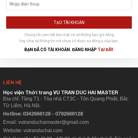
TẠO TÀI KHOẢN
Chúng tôi cam kết bảo mật và sẽ không bao giờ đăng
hay chia sẻ thông tin mà chưa có được sự đồng ý của bạn.
BẠN ĐÃ CÓ TÀI KHOẢN. ĐĂNG NHẬP
TẠI ĐÂY.
LIÊN HỆ
Học viện Thời trang VU TRAN DUC HAI MASTER
Địa chỉ: Tầng T1 - Tòa nhà CT3C - Tôn Quang Phiệt, Bắc
Từ Liêm, Hà Nội.
Hotline: 0342666128 - 0792666128
Email: vutranduchaimaster@gmail.com
Website:
vutranduchai.com