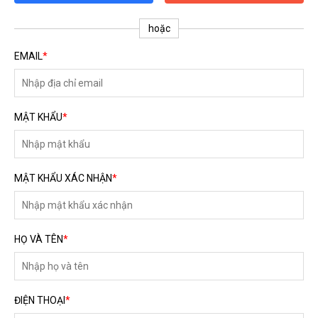
ĐĂNG KÝ TƯ VẤN MIỄN PHÍ
hoặc
EMAIL
*
MẬT KHẨU
*
MẬT KHẨU XÁC NHẬN
*
HOÀN THÀNH
HỌ VÀ TÊN
*
Đăng ký tư vấn trực tiếp 24/7:
0792666128
ĐIỆN THOẠI
*